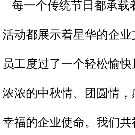
每一个传统节日都承载
活动都展示着星华的企业
员工度过了一个轻松愉快
浓浓的中秋情、团圆情，
幸福的企业使命。我们共