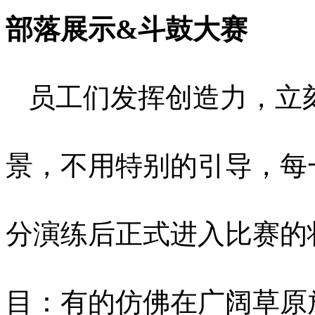
部落展示&斗鼓大赛
员工们发挥创造力，立
景，不用特别的引导，每
分演练后正式进入比赛的
目：有的仿佛在广阔草原