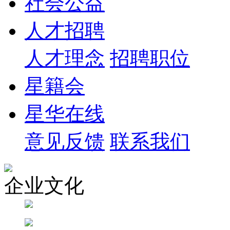
社会公益
人才招聘
人才理念
招聘职位
星籍会
星华在线
意见反馈
联系我们
企业文化