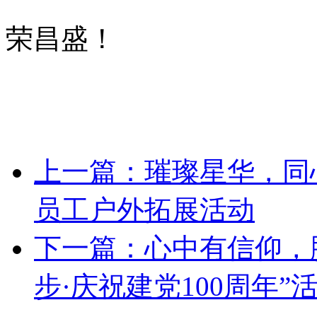
荣昌盛！
上一篇：璀璨星华，同心飞
员工户外拓展活动
下一篇：心中有信仰，
步·庆祝建党100周年”