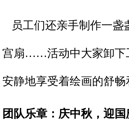
员工们还亲手制作一盏
宫扇……活动中大家卸下
安静地享受着绘画的舒畅
团队乐章：庆中秋，迎国