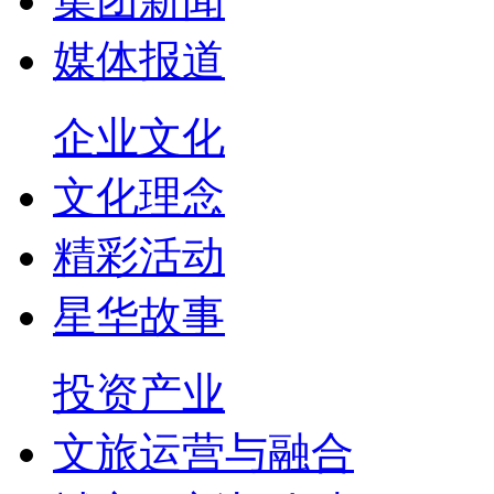
集团新闻
媒体报道
企业文化
文化理念
精彩活动
星华故事
投资产业
文旅运营与融合