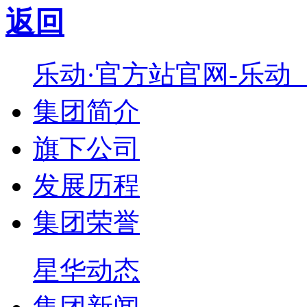
返回
乐动·官方站官网-乐动
集团简介
旗下公司
发展历程
集团荣誉
星华动态