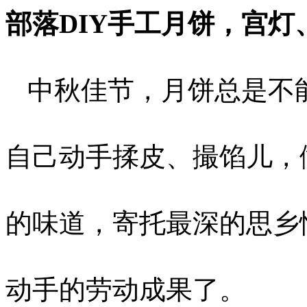
部落DIY手工月饼，宫灯
中秋佳节，月饼总是不
自己动手揉皮、撮馅儿，
的味道，寄托最深的思乡
动手的劳动成果了。