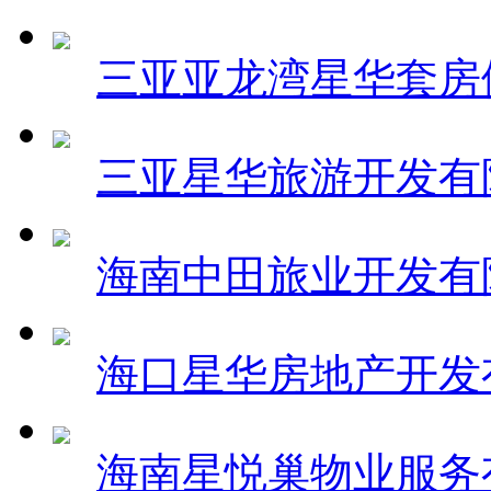
三亚亚龙湾星华套房
三亚星华旅游开发有
海南中田旅业开发有
海口星华房地产开发
海南星悦巢物业服务