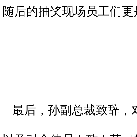
随后的抽奖现场员工们更
最后，孙副总裁致辞，