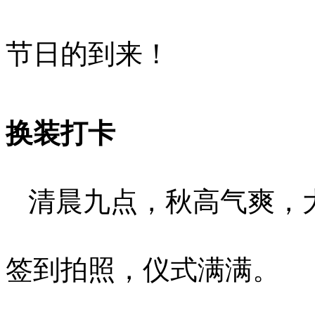
节日的到来！
换装打卡
清晨九点，秋高气爽，
签到拍照，仪式满满。