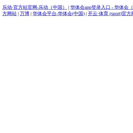
乐动·官方站官网-乐动（中国）
|
华体会app登录入口 - 华体会
方网站
|
万博
|
华体会平台-华体会(中国)
|
开云·体育 (sport)官方