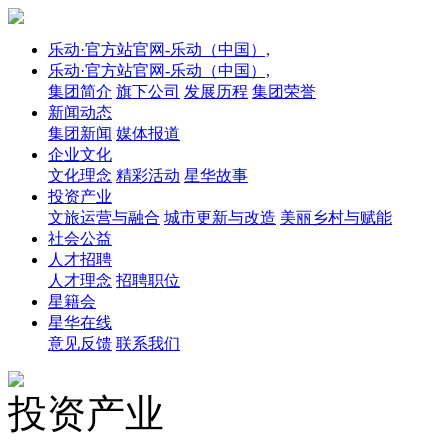
乐动·官方站官网-乐动（中国）,
乐动·官方站官网-乐动（中国）,
集团简介
旗下公司
发展历程
集团荣誉
新闻动态
集团新闻
媒体报道
企业文化
文化理念
精彩活动
星华故事
投资产业
文旅运营与融合
城市更新与改造
美丽乡村与赋能
社会公益
人才招聘
人才理念
招聘职位
星籍会
星华在线
意见反馈
联系我们
投资产业