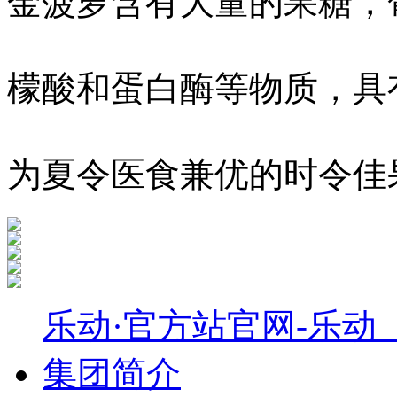
金菠萝含有大量的果糖，
檬酸和蛋白酶等物质，具
为夏令医食兼优的时令佳
乐动·官方站官网-乐动
集团简介