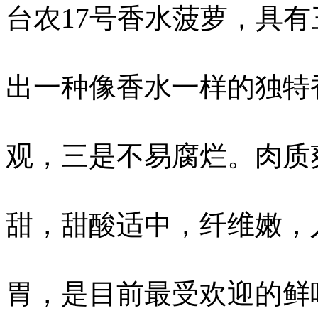
台农17号香水菠萝，具
出一种像香水一样的独特
观，三是不易腐烂。肉质
甜，甜酸适中，纤维嫩，
胃，是目前最受欢迎的鲜