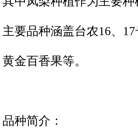
其中凤梨种植作为主要种
主要品种涵盖台农16、1
黄金百香果
等。
品种简介：