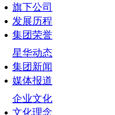
旗下公司
发展历程
集团荣誉
星华动态
集团新闻
媒体报道
企业文化
文化理念