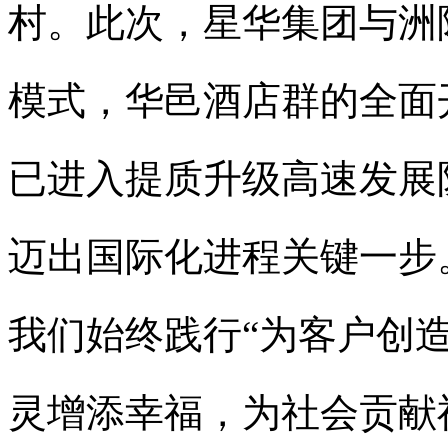
村。此次，星华集团与洲
模式，华邑酒店群的全面
已进入提质升级高速发展
迈出国际化进程关键一步
我们始终践行“为客户创
灵增添幸福，为社会贡献