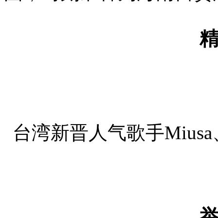
台湾新晋人气歌手Miusa