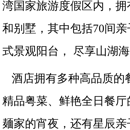
湾国家旅游度假区内，拥
和别墅，其中包括70间
式景观阳台， 尽享山湖
酒店拥有多种高品质的
精品粤菜、鲜艳全日餐厅
麺家的宵夜，还有星辰亲