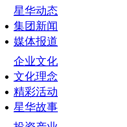
星华动态
集团新闻
媒体报道
企业文化
文化理念
精彩活动
星华故事
投资产业