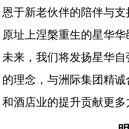
恩于新老伙伴的陪伴与支
原址上涅槃重生的星华华
未来，我们将发扬星华自
的理念，与洲际集团精诚
和酒店业的提升贡献更多