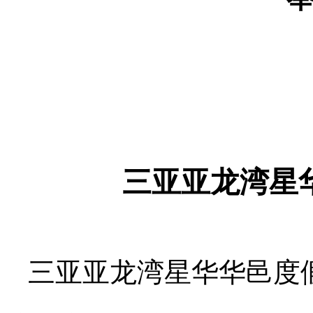
三亚亚龙湾星
三亚亚龙湾星华华邑度