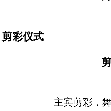
剪彩仪式
主宾剪彩，