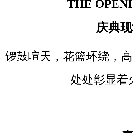
THE OPEN
庆典现
锣鼓喧天，花篮环绕，高
处处彰显着