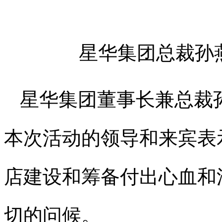
星华集团总裁孙
星华集团董事长兼总裁
本次活动的领导和来宾表
店建设和筹备付出心血和
切的问候。