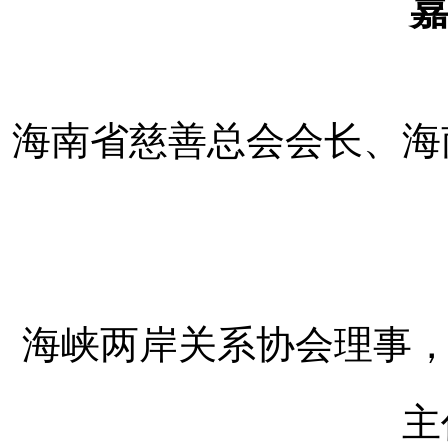
海南省慈善总会会长、海
海峡两岸关系协会理事
主