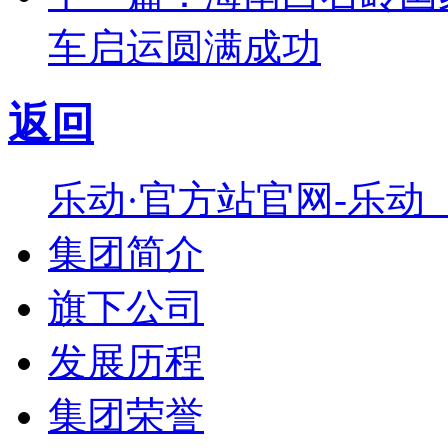
车启运圆满成功
返回
乐动·官方站官网-乐动
集团简介
旗下公司
发展历程
集团荣誉