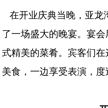
在开业庆典当晚，亚龙
了一场盛大的晚宴。宴会
式精美的菜肴。宾客们在
美食，一边享受表演，度