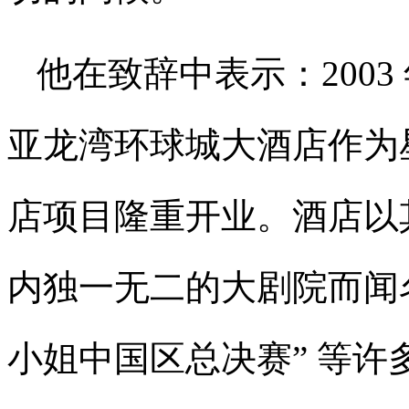
他在致辞中表示：200
亚龙湾环球城大酒店作为
店项目隆重开业。酒店以
内独一无二的大剧院而闻名
小姐中国区总决赛” 等